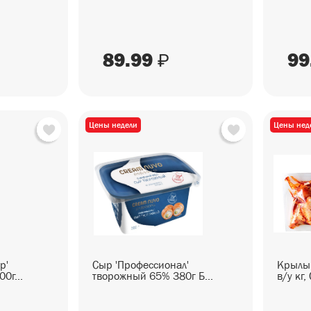
89.99
99
₽
Цены недели
Цены нед
р'
Сыр 'Профессионал'
Крылыш
0г...
творожный 65% 380г Б...
в/у кг, 