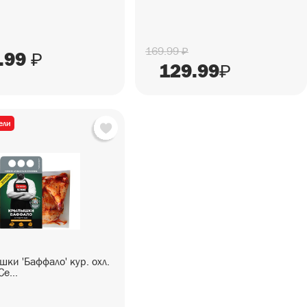
169.99
₽
.99
₽
129.99
₽
ели
ки 'Баффало' кур. охл.
Се...