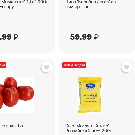
'Милкавита' 1,5% 900г
Пиво 'Карабао Лагер' св.
елару...
фильтр. паст. ...
.99
59.99
₽
₽
ели
Цены недели
сливка 1кг ...
Сыр 'Молочный мир'
Российский 50% 200г ...