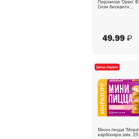
БАКАЛЕЯ
Пирожное 'Орео' 
Снэк бисквитн...
СОУСЫ
ХЛЕБОБУЛОЧНЫЕ ИЗДЕЛИЯ
49.99
КОНДИТЕРСКИЕ ИЗДЕЛИЯ
₽
ДЕТСКОЕ ПИТАНИЕ
ДИЕТИЧЕСКОЕ ПИТАНИЕ
Цены недели
ЧАЙ, КОФЕ
ВОДА, НАПИТКИ
АЛКОГОЛЬНАЯ ПРОДУКЦИЯ
УХОД И ГИГИЕНА
ТОВАРЫ ДЛЯ ДОМА
Мини пицца 'Мират
карбонара зам. 25.
ТОВАРЫ ДЛЯ ЖИВОТНЫХ