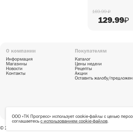
169.99
₽
129.99
₽
О компании
Покупателям
Информация
Каталог
Магазины
Цены недели
Новости
Рецепты
Контакты
Акции
Оставить жалобу/предложе
ООО «ТК Прогресс» использует cookie-файлы с целью перс
соглашаетесь
с использованием cookie-файлов
.
© 2000-2026, «Семишагофф» СОУТ