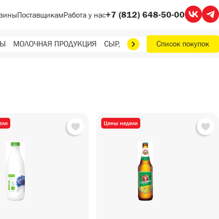
+7 (812) 648-50-00
зины
Поставщикам
Работа у нас
ТЫ
МОЛОЧНАЯ ПРОДУКЦИЯ
СЫР, МАСЛО, ЯЙЦА
Список покупок
ФРУКТЫ, О
ели
Цены недели