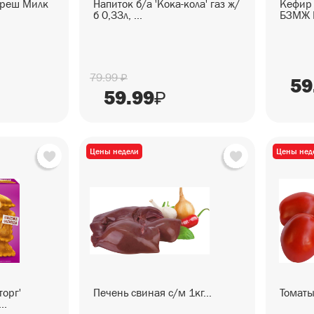
Фреш Милк
Напиток б/а 'Кока-кола' газ ж/
Кефир 
б 0,33л, ...
БЗМЖ Б
79.99
₽
59
59.99
₽
Цены недели
Цены нед
орг'
Печень свиная с/м 1кг...
Томаты 
..