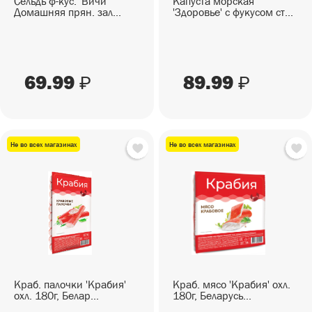
Сельдь ф-кус. 'Вичи'
Капуста морская
Домашняя прян. зал...
'Здоровье' с фукусом ст...
69.99
89.99
₽
₽
Не во всех магазинах
Не во всех магазинах
Краб. палочки 'Крабия'
Краб. мясо 'Крабия' охл.
охл. 180г, Белар...
180г, Беларусь...