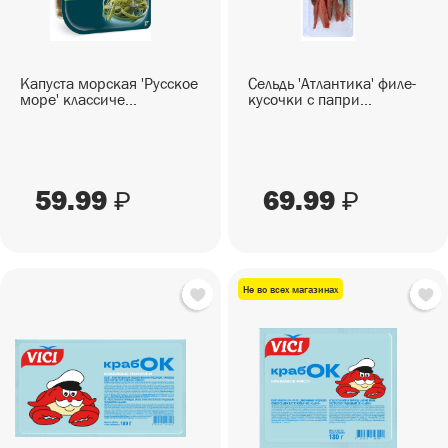
Капуста морская 'Русское
Сельдь 'Атлантика' филе-
море' классиче...
кусочки с папри...
59.99
69.99
₽
₽
Не во всех магазинах