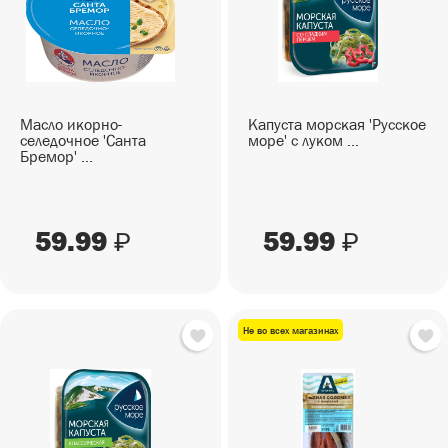
СЕЗОННЫЕ ТОВАРЫ
СНЕКИ
ПИКНИК
Снеки
ГОТОВЫЕ БЛЮДА
САД И ОГОРОД
Готовые блюда
Масло икорно-
Капуста морская 'Русское
селедочное 'Санта
море' с луком ...
Бремор' ...
59.99
59.99
₽
₽
Не во всех магазинах