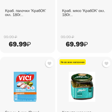
Краб. палочки 'КрабОК'
Краб. мясо 'КрабОК' охл.
охл. 180г...
180г...
99.99
99.99
₽
₽
69.99
69.99
₽
₽
Не во всех магазинах