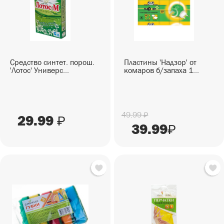
СЕЗОННЫЕ ТОВАРЫ
СНЕКИ
ПИКНИК
Снеки
ГОТОВЫЕ БЛЮДА
САД И ОГОРОД
Готовые блюда
Средство синтет. порош.
Пластины 'Надзор' от
'Лотос' Универс...
комаров б/запаха 1...
49.99
₽
29.99
₽
39.99
₽