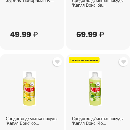
Журнал 'Панорама ТВ'...
Средство д/мытья посуды
'Капля Вокс' ба...
49.99
69.99
₽
₽
Не во всех магазинах
Средство д/мытья посуды
Средство д/мытья посуды
'Капля Вокс' со...
'Капля Вокс' Яб...