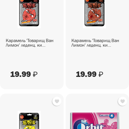
СЕЗОННЫЕ ТОВАРЫ
СНЕКИ
ПИКНИК
Снеки
ГОТОВЫЕ БЛЮДА
САД И ОГОРОД
Готовые блюда
Карамель 'Товарищ Ван
Карамель 'Товарищ Ван
Лимон' леденц. ки...
Лимон' леденц. ки...
19.99
19.99
₽
₽