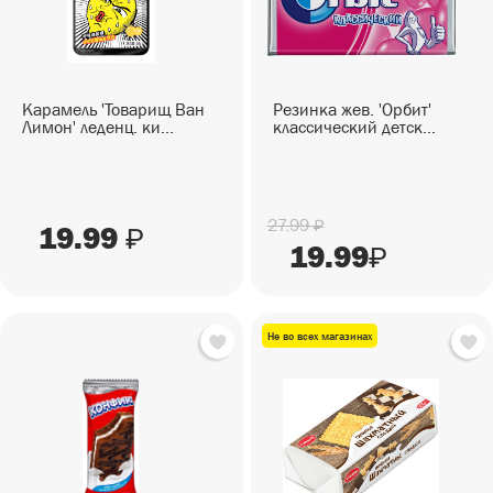
Карамель 'Товарищ Ван
Резинка жев. 'Орбит'
Лимон' леденц. ки...
классический детск...
27.99
₽
19.99
₽
19.99
₽
Не во всех магазинах