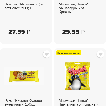
Печенье 'Мишутка люкс'
Мармелад 'Тинки'
затяжное 200г, Б...
Дыназауры 75г,
Красный...
27.99
29.99
₽
₽
Не во всех магазинах
Рулет 'Бисквит Фаворит'
Мармелад 'Тинки'
ежевичный 150г...
Пингвины 75г, Красный