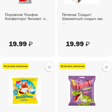
Пирожное 'Конфик
Печенье 'Слодыч'
Конфестори' бисквит. к...
Шахматный слодыч сах.
...
19.99
19.99
₽
₽
Не во всех магазинах
Не во всех магазинах