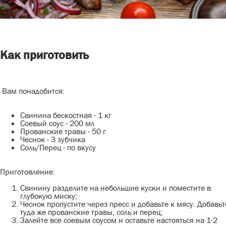
БАКАЛЕЯ
СОУСЫ
ХЛЕБОБУЛОЧНЫЕ ИЗДЕЛИЯ
Как приготовить
КОНДИТЕРСКИЕ ИЗДЕЛИЯ
ДЕТСКОЕ ПИТАНИЕ
Вам понадобится:
ДИЕТИЧЕСКОЕ ПИТАНИЕ
Свинина бескостная - 1 кг
ЧАЙ, КОФЕ
Соевый соус - 200 мл
Прованские травы - 50 г
Чеснок - 3 зубчика
ВОДА, НАПИТКИ
Соль/Перец - по вкусу
АЛКОГОЛЬНАЯ ПРОДУКЦИЯ
Приготовление:
УХОД И ГИГИЕНА
Свинину разделите на небольшие куски и поместите в
глубокую миску;
ТОВАРЫ ДЛЯ ДОМА
Чеснок пропустите через пресс и добавьте к мясу. Добавьт
туда же прованские травы, соль и перец;
Залейте все соевым соусом и оставьте настояться на 1-2
ТОВАРЫ ДЛЯ ЖИВОТНЫХ