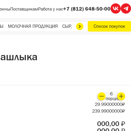
+7 (812) 648-50-00
зины
Поставщикам
Работа у нас
ТЫ
МОЛОЧНАЯ ПРОДУКЦИЯ
СЫР, МАСЛО, ЯЙЦА
Список покупок
ФРУКТЫ, О
шашлыка
6
порций
29.99000000
₽
239.99000000
₽
000,00
₽
000,00
₽