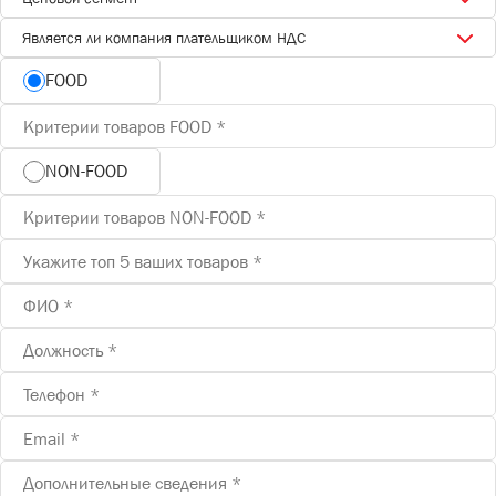
СЕЗОННЫЕ ТОВАРЫ
СНЕКИ
Является ли компания плательщиком НДС
ПИКНИК
Снеки
ГОТОВЫЕ БЛЮДА
САД И ОГОРОД
FOOD
Готовые блюда
NON-FOOD