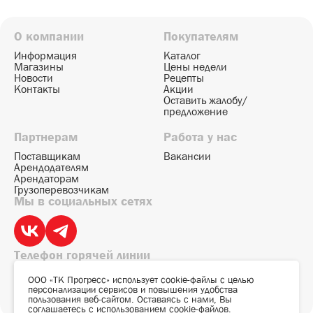
О компании
Покупателям
Информация
Каталог
Магазины
Цены недели
Новости
Рецепты
Контакты
Акции
Оставить жалобу/
предложение
Партнерам
Работа у нас
Поставщикам
Вакансии
Арендодателям
Арендаторам
Грузоперевозчикам
Мы в социальных сетях
Телефон горячей линии
+7 (812) 648-50-00
ООО «ТК Прогресс» использует cookie-файлы с целью
персонализации сервисов и повышения удобства
Ежедневно с 09:00 до 21:00
пользования веб-сайтом. Оставаясь с нами, Вы
соглашаетесь
с использованием cookie-файлов
.