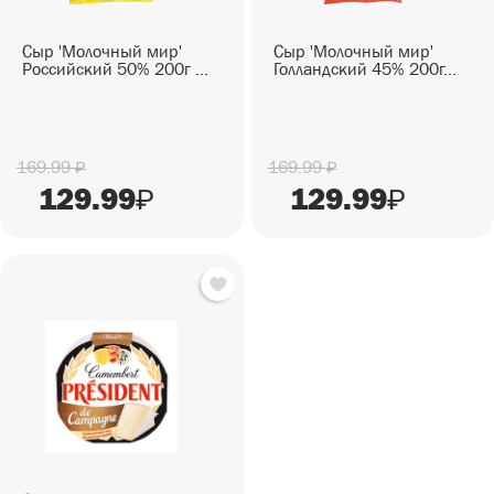
СЕЗОННЫЕ ТОВАРЫ
СНЕКИ
Сыр 'Молочный мир'
Сыр 'Молочный мир'
ПИКНИК
Снеки
ГОТОВЫЕ БЛЮДА
Российский 50% 200г ...
Голландский 45% 200г...
САД И ОГОРОД
Готовые блюда
169.99
169.99
₽
₽
129.99
129.99
₽
₽