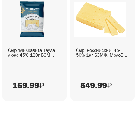
Сыр 'Милкавита' Гауда
Сыр 'Российский' 45-
люкс 45% 180г БЗМ...
50% 1кг БЗМЖ, МолоВ...
169.99
549.99
₽
₽