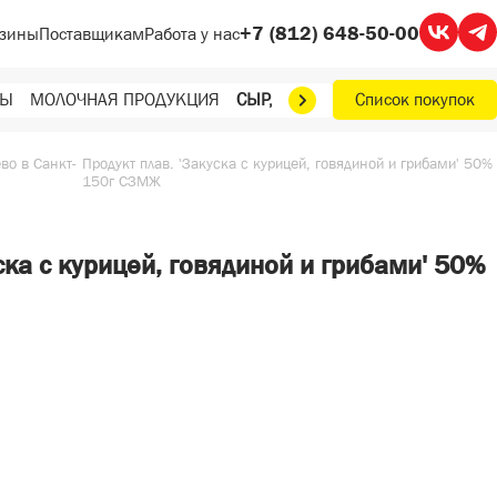
+7 (812) 648-50-00
зины
Поставщикам
Работа у нас
ТЫ
МОЛОЧНАЯ ПРОДУКЦИЯ
СЫР, МАСЛО, ЯЙЦА
Список покупок
ФРУКТЫ, О
о в Санкт-
Продукт плав. 'Закуска с курицей, говядиной и грибами' 50%
150г СЗМЖ
ска с курицей, говядиной и грибами' 50%