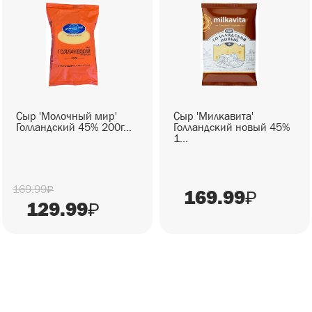
Сыр 'Молочный мир'
Сыр 'Милкавита'
Голландский 45% 200г...
Голландский новый 45%
1...
169.99
₽
169.99
₽
129.99
₽