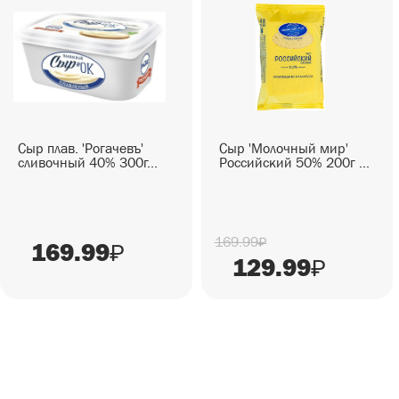
СЕЗОННЫЕ ТОВАРЫ
СНЕКИ
ГОТОВЫЕ БЛЮДА
Сыр плав. 'Рогачевъ'
Сыр 'Молочный мир'
сливочный 40% 300г...
Российский 50% 200г ...
169.99
₽
169.99
₽
129.99
₽