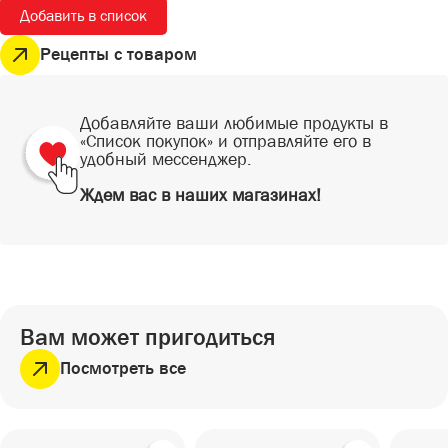
СЕЗОННЫЕ ТОВАРЫ
Добавить в список
СНЕКИ
ПИКНИК
Снеки
Рецепты с товаром
ГОТОВЫЕ БЛЮДА
САД И ОГОРОД
Готовые блюда
Добавляйте ваши любимые продукты в
«Список покупок» и отправляйте его в
удобный мессенджер.
Ждем вас в наших магазинах!
Вам может пригодиться
Посмотреть все