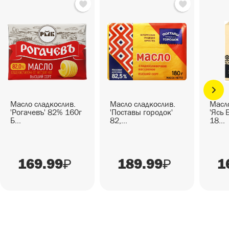
Масло сладкослив.
Масло сладкослив.
Масло
'Рогачевъ' 82% 160г
'Поставы городок'
'Ясь 
Б...
82,...
18...
169.99
189.99
1
₽
₽