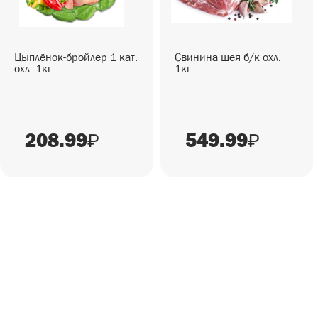
СЕЗОННЫЕ ТОВАРЫ
СНЕКИ
Цыплёнок-бройлер 1 кат.
Свинина шея б/к охл.
охл. 1кг...
1кг...
ГОТОВЫЕ БЛЮДА
208.99
549.99
₽
₽