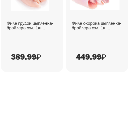
Филе грудок цыплёнка-
Филе окорока цыплёнка-
бройлера охл. 1кг...
бройлера охл. 1кг...
389.99
449.99
₽
₽