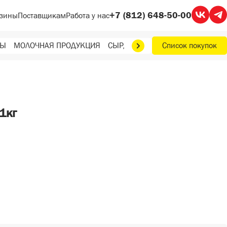
+7 (812) 648-50-00
зины
Поставщикам
Работа у нас
ТЫ
МОЛОЧНАЯ ПРОДУКЦИЯ
СЫР, МАСЛО, ЯЙЦА
Список покупок
ФРУКТЫ, О
1кг