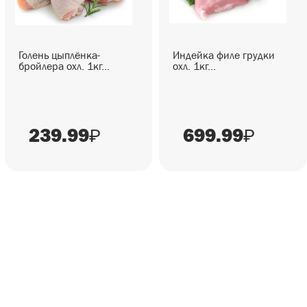
Голень цыплёнка-
Индейка филе грудки
бройлера охл. 1кг...
охл. 1кг...
239.99
699.99
₽
₽