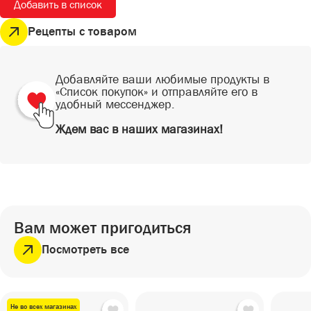
Добавить в список
СЕЗОННЫЕ ТОВАРЫ
СНЕКИ
Рецепты с товаром
ПИКНИК
Снеки
ГОТОВЫЕ БЛЮДА
САД И ОГОРОД
Готовые блюда
Добавляйте ваши любимые продукты в
«Список покупок» и отправляйте его в
удобный мессенджер.
Ждем вас в наших магазинах!
Вам может пригодиться
Посмотреть все
Не во всех магазинах