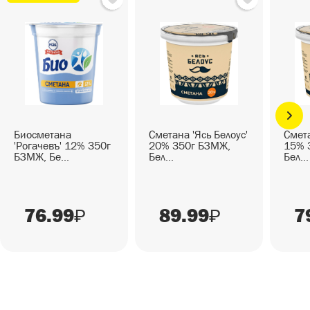
Биосметана
Сметана 'Ясь Белоус'
Смета
'Рогачевъ' 12% 350г
20% 350г БЗМЖ,
15% 
БЗМЖ, Бе...
Бел...
Бел...
76.99
89.99
7
₽
₽