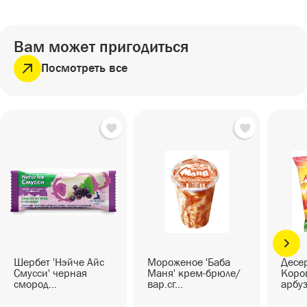
СЕЗОННЫЕ ТОВАРЫ
СНЕКИ
ПИКНИК
Снеки
ГОТОВЫЕ БЛЮДА
Вам может пригодиться
САД И ОГОРОД
Готовые блюда
Посмотреть все
Шербет 'Нэйче Айс
Мороженое 'Баба
Десер
Смусси' черная
Маня' крем-брюле/
Коров
смород...
вар.сг...
арбуз