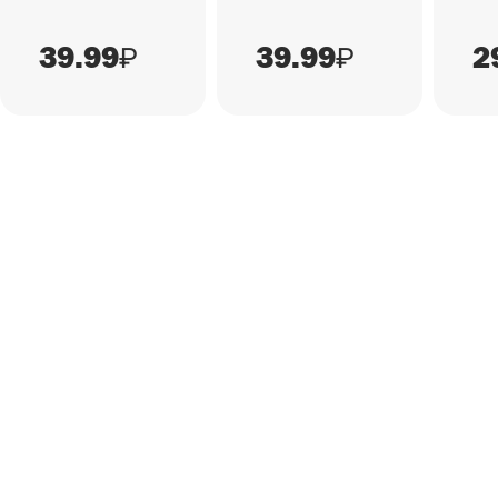
39.99
39.99
2
₽
₽