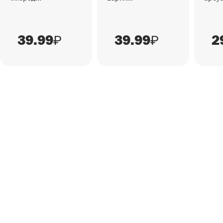
39.99
39.99
2
₽
₽