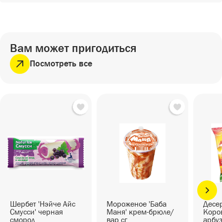
СЕЗОННЫЕ ТОВАРЫ
СНЕКИ
ПИКНИК
Снеки
ГОТОВЫЕ БЛЮДА
САД И ОГОРОД
Готовые блюда
Вам может пригодиться
Посмотреть все
Шербет 'Нэйче Айс
Мороженое 'Баба
Десер
Смусси' черная
Маня' крем-брюле/
Коров
смород...
вар.сг...
арбуз