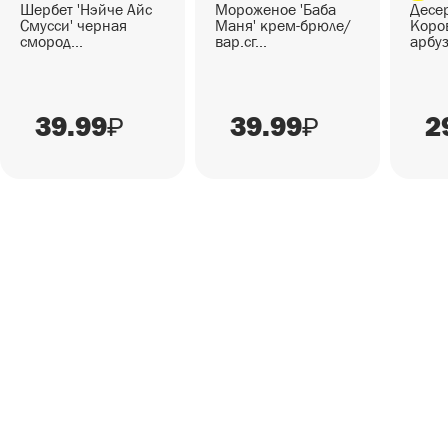
Шербет 'Нэйче Айс
Мороженое 'Баба
Десер
Смусси' черная
Маня' крем-брюле/
Коров
смород...
вар.сг...
арбуз
39.99
39.99
2
₽
₽