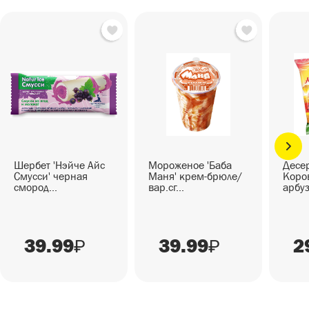
Шербет 'Нэйче Айс
Мороженое 'Баба
Десер
Смусси' черная
Маня' крем-брюле/
Коров
смород...
вар.сг...
арбуз
39.99
39.99
2
₽
₽