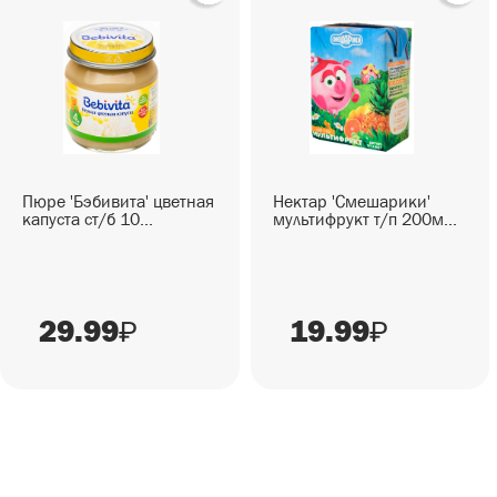
СЕЗОННЫЕ ТОВАРЫ
СНЕКИ
ГОТОВЫЕ БЛЮДА
Пюре 'Бэбивита' цветная
Нектар 'Смешарики'
капуста ст/б 10...
мультифрукт т/п 200м...
29.99
19.99
₽
₽