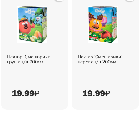
Нектар 'Смешарики'
Нектар 'Смешарики'
груша т/п 200мл ...
персик т/п 200мл ...
19.99
19.99
₽
₽