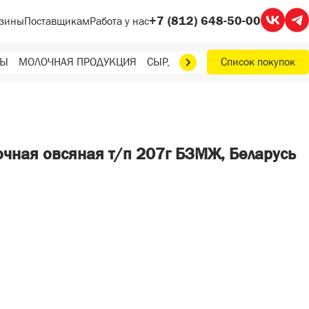
+7 (812) 648-50-00
зины
Поставщикам
Работа у нас
ТЫ
МОЛОЧНАЯ ПРОДУКЦИЯ
СЫР, МАСЛО, ЯЙЦА
Список покупок
ФРУКТЫ, О
очная овсяная т/п 207г БЗМЖ, Беларусь