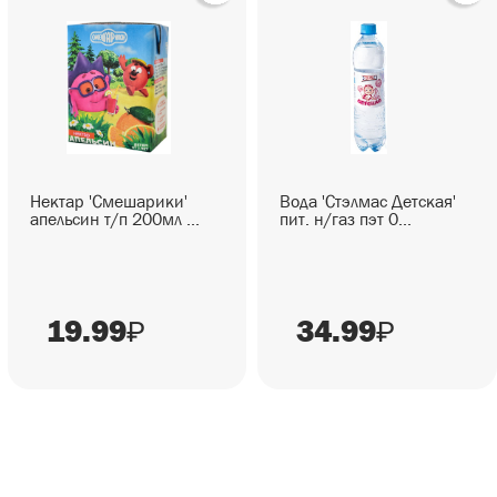
Нектар 'Смешарики'
Вода 'Стэлмас Детская'
апельсин т/п 200мл ...
пит. н/газ пэт 0...
19.99
34.99
₽
₽