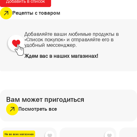
Добавить в список
СЕЗОННЫЕ ТОВАРЫ
СНЕКИ
Рецепты с товаром
ПИКНИК
Снеки
ГОТОВЫЕ БЛЮДА
САД И ОГОРОД
Готовые блюда
Добавляйте ваши любимые продукты в
«Список покупок» и отправляйте его в
удобный мессенджер.
Ждем вас в наших магазинах!
Вам может пригодиться
Посмотреть все
Не во всех магазинах