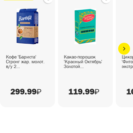
Кофе 'Бариста'
Какао-порошок
Цико
Стронг жар. молот.
'Красный Октябрь'
'Фито
в/у 2...
Золотой...
экстр
299.99
119.99
1
₽
₽