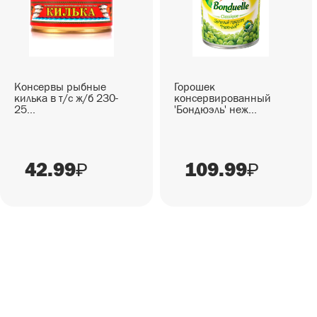
СЕЗОННЫЕ ТОВАРЫ
СНЕКИ
ГОТОВЫЕ БЛЮДА
Консервы рыбные
Горошек
килька в т/с ж/б 230-
консервированный
25...
'Бондюэль' неж...
42.99
109.99
₽
₽