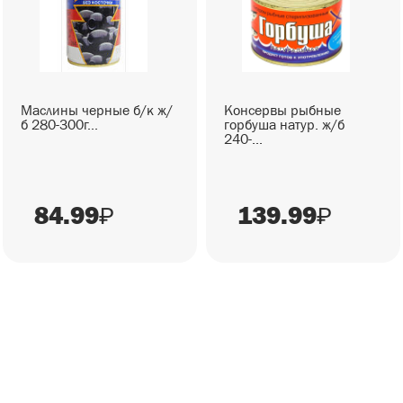
Маслины черные б/к ж/
Консервы рыбные
б 280-300г...
горбуша натур. ж/б
240-...
84.99
139.99
₽
₽