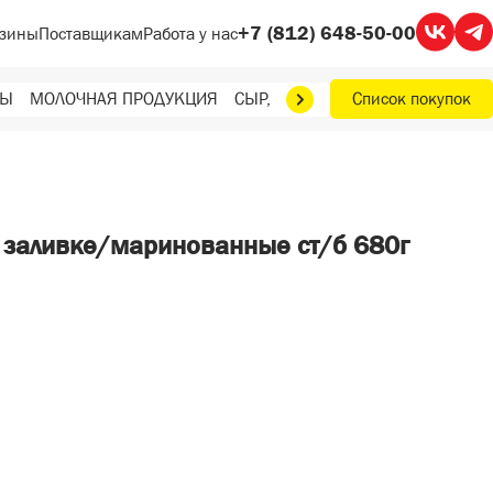
+7 (812) 648-50-00
зины
Поставщикам
Работа у нас
ТЫ
МОЛОЧНАЯ ПРОДУКЦИЯ
СЫР, МАСЛО, ЯЙЦА
Список покупок
ФРУКТЫ, О
в заливке/маринованные ст/б 680г