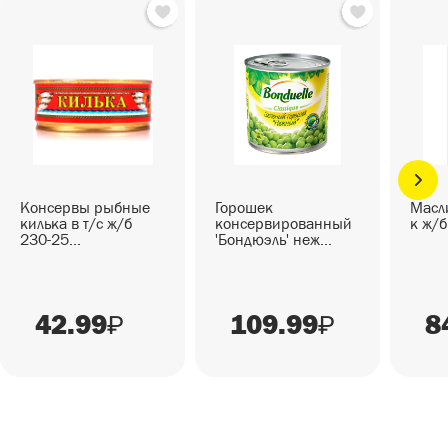
Консервы рыбные
Горошек
Масл
килька в т/с ж/б
консервированный
к ж/б
230-25...
'Бондюэль' неж...
42.99
109.99
8
₽
₽