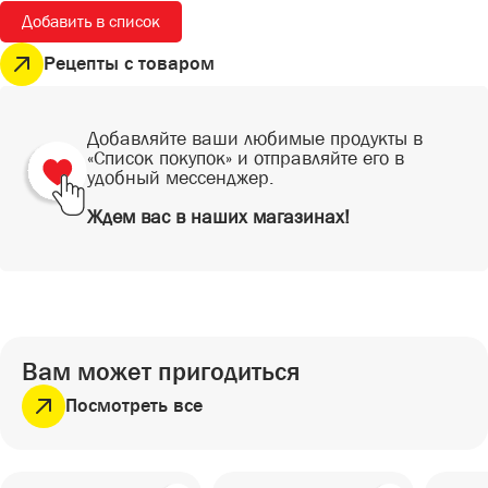
СЕЗОННЫЕ ТОВАРЫ
Добавить в список
СНЕКИ
ПИКНИК
Снеки
Рецепты с товаром
ГОТОВЫЕ БЛЮДА
САД И ОГОРОД
Готовые блюда
Добавляйте ваши любимые продукты в
«Список покупок» и отправляйте его в
удобный мессенджер.
Ждем вас в наших магазинах!
Вам может пригодиться
Посмотреть все