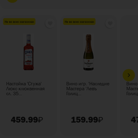
Не во всех магазинах
Не во всех магазинах
Настойка 'Стужа'
Вино игр. 'Наследие
Вино 
Люкс клюквенная
Мастера 'Левъ
Маст
сл. 35...
Голиц...
Голиц.
459.99
159.99
4
₽
₽