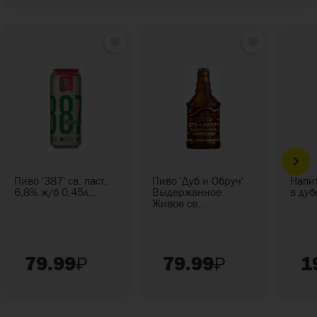
Пиво '387' св. паст.
Пиво 'Дуб и Обруч'
Напи
6,8% ж/б 0,45л...
Выдержанное
в дуб
Живое св...
79.99
79.99
1
₽
₽