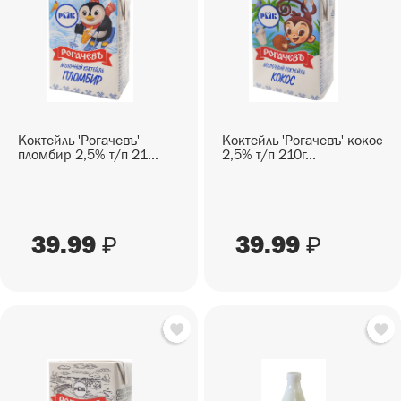
СЕЗОННЫЕ ТОВАРЫ
СНЕКИ
ПИКНИК
Снеки
ГОТОВЫЕ БЛЮДА
САД И ОГОРОД
Готовые блюда
Коктейль 'Рогачевъ'
Коктейль 'Рогачевъ' кокос
пломбир 2,5% т/п 21...
2,5% т/п 210г...
39.99
39.99
₽
₽