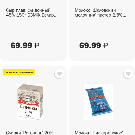
Сыр плав. сливочный
Молоко 'Шкловский
45% 150г БЗМЖ Белар...
молочник' пастер 2,5%...
69.99
69.99
₽
₽
Не во всех магазинах
Сливки 'Рогачевъ' 20%
Молоко 'Пискаревское'