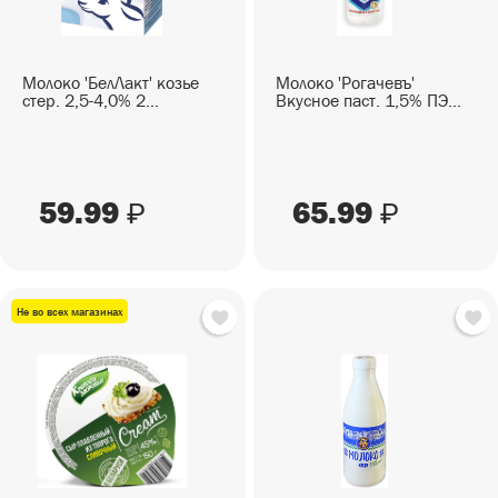
Молоко 'БелЛакт' козье
Молоко 'Рогачевъ'
стер. 2,5-4,0% 2...
Вкусное паст. 1,5% ПЭ...
59.99
65.99
₽
₽
Не во всех магазинах