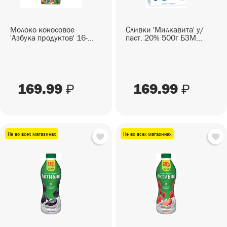
Молоко кокосовое
Сливки 'Милкавита' у/
'Азбука продуктов' 16-...
паст. 20% 500г БЗМ...
169.99
169.99
₽
₽
Не во всех магазинах
Не во всех магазинах