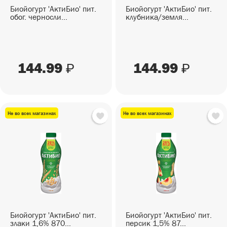
Биойогурт 'АктиБио' пит.
Биойогурт 'АктиБио' пит.
обог. черносли...
клубника/земля...
144.99
144.99
₽
₽
Не во всех магазинах
Не во всех магазинах
Биойогурт 'АктиБио' пит.
Биойогурт 'АктиБио' пит.
злаки 1,6% 870...
персик 1,5% 87...