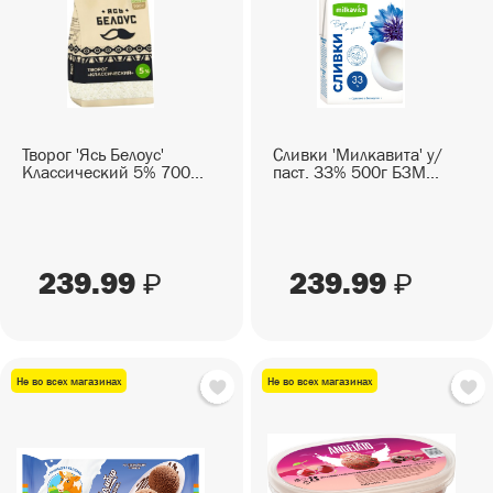
СЕЗОННЫЕ ТОВАРЫ
СНЕКИ
ПИКНИК
Снеки
ГОТОВЫЕ БЛЮДА
САД И ОГОРОД
Готовые блюда
Творог 'Ясь Белоус'
Сливки 'Милкавита' у/
Классический 5% 700...
паст. 33% 500г БЗМ...
239.99
239.99
₽
₽
Не во всех магазинах
Не во всех магазинах