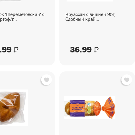
к 'Шереметовский' с
Круассан с вишней 95г,
ртоф/г...
Сдобный край...
.99
36.99
₽
₽