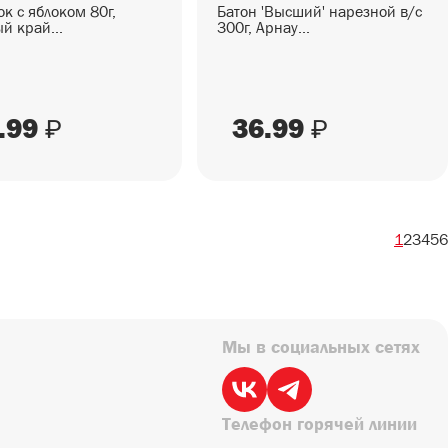
к с яблоком 80г,
Батон 'Высший' нарезной в/с
й край...
300г, Арнау...
.99
36.99
₽
₽
1
2
3
4
5
6
Мы в социальных сетях
Телефон горячей линии