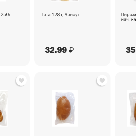
250г...
Пита 128 г, Арнаут...
Пирожо
нач. ка
32.99
35
₽