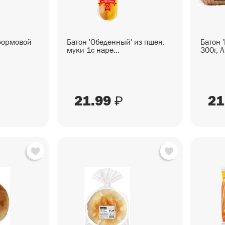
 формовой
Батон 'Обеденный' из пшен.
Батон 
муки 1с наре...
300г, А
21.99
21
₽