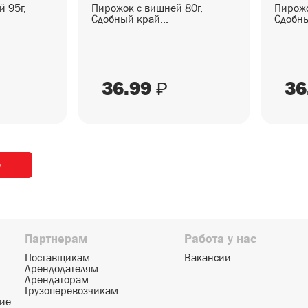
й 95г,
Пирожок с вишней 80г,
Пирожо
Сдобный край...
Сдобны
36.99
36
₽
ё
Партнерам
Работа у нас
Поставщикам
Вакансии
Арендодателям
Арендаторам
Грузоперевозчикам
ние