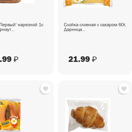
'Первый' нарезной 1с
Слойка слоеная с сахаром 60г,
рнаут...
Дарница...
.99
21.99
₽
₽