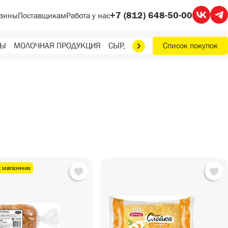
+7 (812) 648-50-00
зины
Поставщикам
Работа у нас
ТЫ
МОЛОЧНАЯ ПРОДУКЦИЯ
СЫР, МАСЛО, ЯЙЦА
Список покупок
ФРУКТЫ, О
х магазинах