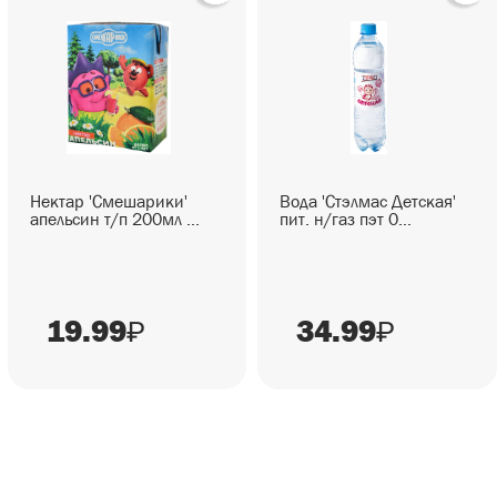
Нектар 'Смешарики'
Вода 'Стэлмас Детская'
апельсин т/п 200мл ...
пит. н/газ пэт 0...
19.99
34.99
₽
₽