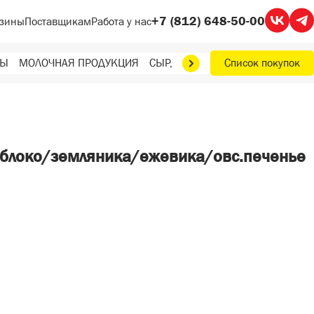
+7 (812) 648-50-00
зины
Поставщикам
Работа у нас
ТЫ
МОЛОЧНАЯ ПРОДУКЦИЯ
СЫР, МАСЛО, ЯЙЦА
Список покупок
ФРУКТЫ, О
яблоко/земляника/ежевика/овс.печенье