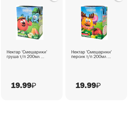
Нектар 'Смешарики'
Нектар 'Смешарики'
груша т/п 200мл ...
персик т/п 200мл ...
19.99
19.99
₽
₽