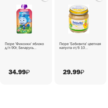
СЕЗОННЫЕ ТОВАРЫ
СНЕКИ
ГОТОВЫЕ БЛЮДА
Пюре 'Фиксики' яблоко
Пюре 'Бэбивита' цветная
д/п 90г, Беларусь...
капуста ст/б 10...
34.99
29.99
₽
₽